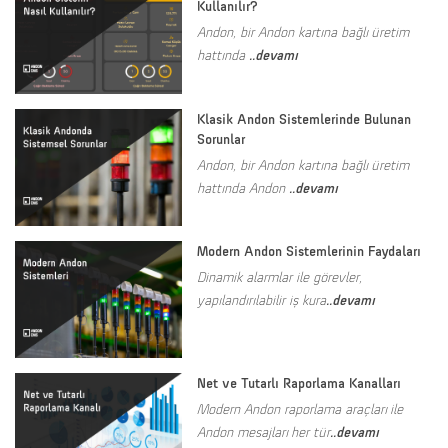
Kullanılır?
Andon, bir Andon kartına bağlı üretim
..devamı
hattında
Klasik Andon Sistemlerinde Bulunan
Sorunlar
Andon, bir Andon kartına bağlı üretim
..devamı
hattında Andon
Modern Andon Sistemlerinin Faydaları
Dinamik alarmlar ile görevler,
..devamı
yapılandırılabilir iş kura
Net ve Tutarlı Raporlama Kanalları
Modern Andon raporlama araçları ile
..devamı
Andon mesajları her tür