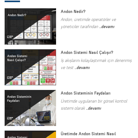
Andon Nedir?
Andon, üretimde operatörler ve
..devamı
yöneticiler tarafından
Andon Sistemi Nasıl Çalışır?
İş akışlarını kolaylaştırmak için denenmiş
..devamı
ve test
Andon Sisteminin Faydaları
Üretimde uygulanan bir görsel kontrol
..devamı
sistemi olarak
Üretimde Andon Sistemi Nasıl