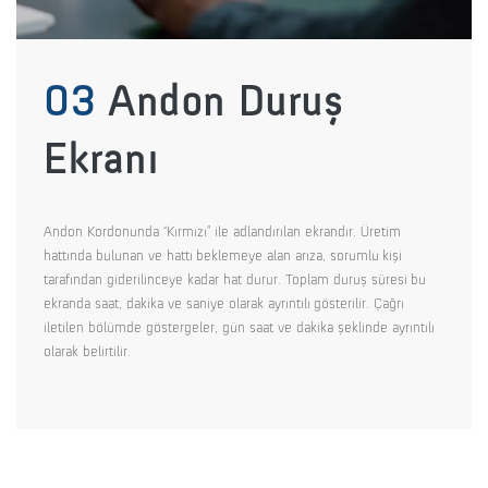
03
Andon Duruş
Ekranı
Andon Kordonunda “Kırmızı” ile adlandırılan ekrandır. Üretim
hattında bulunan ve hattı beklemeye alan arıza, sorumlu kişi
tarafından giderilinceye kadar hat durur. Toplam duruş süresi bu
ekranda saat, dakika ve saniye olarak ayrıntılı gösterilir. Çağrı
iletilen bölümde göstergeler, gün saat ve dakika şeklinde ayrıntılı
olarak belirtilir.